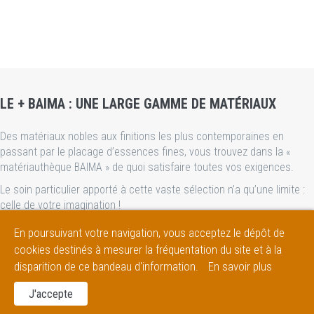
LE + BAIMA : UNE LARGE GAMME DE MATÉRIAUX
Des matériaux nobles aux finitions les plus contemporaines en
passant par le placage d’essences fines, vous trouvez dans la «
matériauthèque BAIMA » de quoi satisfaire toutes vos exigences.
Le soin particulier apporté à cette vaste sélection n’a qu’une limite :
celle de votre imagination !
En poursuivant votre navigation, vous acceptez le dépôt de
cookies destinés à mesurer la fréquentation du site et à la
disparition de ce bandeau d'information.
En savoir plus
2018 © BAIMA 4 AGENCEMENT - 162 Avenue Gambetta - 73800
Montmélian - Tous droits réservés -
Mentions légales
J'accepte